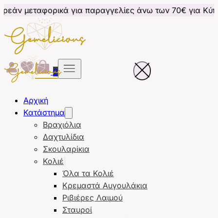
ρικά για παραγγελίες άνω των 70€ για Κύπρο
Δωρεά
0
Αρχική
Κατάστημα
Βραχιόλια
Δαχτυλίδια
Σκουλαρίκια
Κολιέ
Όλα τα Κολιέ
Κρεμαστά Αυγουλάκια
Ριβιέρες Λαιμού
Σταυροί