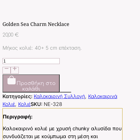
Golden Sea Charm Necklace
20,00
€
Μήκος κολιέ: 40+ 5 cm επέκταση.
Golden
Sea
Charm
Necklace
Προσθήκη στο
καλάθι
ποσότητα
Κατηγορίες:
Καλοκαιρινή Συλλογή
,
Καλοκαιρινά
Κολιέ
,
Κολιέ
SKU:
NE-328
Περιγραφή:
Καλοκαιρινό κολιέ με χρυσή chunky αλυσίδα που
συνδυάζεται με κούμπωμα στη μέση και