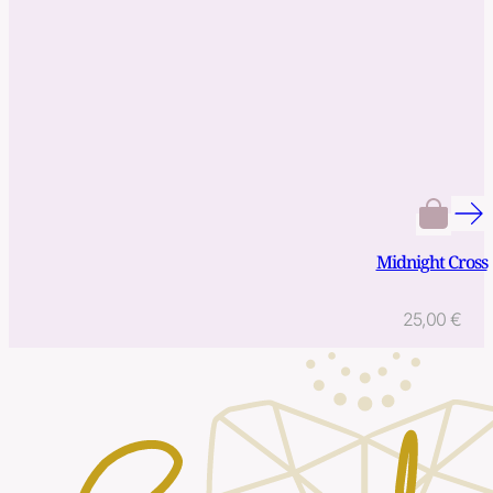
Midnight Cross
25,00
€