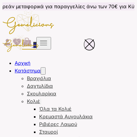
ρικά για παραγγελίες άνω των 70€ για Κύπρο
Δωρε
0
Αρχική
Κατάστημα
Βραχιόλια
Δαχτυλίδια
Σκουλαρίκια
Κολιέ
Όλα τα Κολιέ
Κρεμαστά Αυγουλάκια
Ριβιέρες Λαιμού
Σταυροί