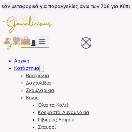
ικά για παραγγελίες άνω των 70€ για Κύπρο
Δωρεάν
0
Αρχική
Κατάστημα
Βραχιόλια
Δαχτυλίδια
Σκουλαρίκια
Κολιέ
Όλα τα Κολιέ
Κρεμαστά Αυγουλάκια
Ριβιέρες Λαιμού
Σταυροί