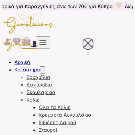
αραγγελίες άνω των 70€ για Κύπρο
Δωρεάν μεταφορι
0
Αρχική
Κατάστημα
Βραχιόλια
Δαχτυλίδια
Σκουλαρίκια
Κολιέ
Όλα τα Κολιέ
Κρεμαστά Αυγουλάκια
Ριβιέρες Λαιμού
Σταυροί