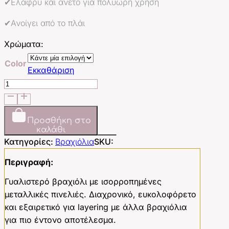
✔Ελαφρύ και άνετο για πολύωρη χρήση
✔Ανοίγει από το πλάι
Χρώματα:
Color
Εκκαθάριση
Catalina
Bangle
ποσότητα
Προσθήκη στο
καλάθι
Κατηγορίες:
Βραχιόλια
SKU:
Περιγραφή:
Γυαλιστερό βραχιόλι με ισορροπημένες
μεταλλικές πινελιές. Διαχρονικό, ευκολοφόρετο
και εξαιρετικό για layering με άλλα βραχιόλια
για πιο έντονο αποτέλεσμα.