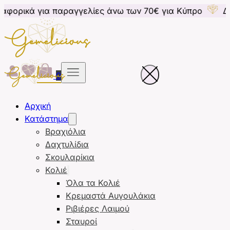
 παραγγελίες άνω των 70€ για Κύπρο
Δωρεάν μεταφο
0
Αρχική
Κατάστημα
Βραχιόλια
Δαχτυλίδια
Σκουλαρίκια
Κολιέ
Όλα τα Κολιέ
Κρεμαστά Αυγουλάκια
Ριβιέρες Λαιμού
Σταυροί