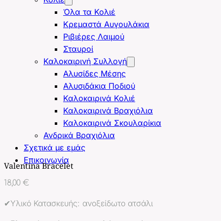
Όλα τα Κολιέ
Κρεμαστά Αυγουλάκια
Ριβιέρες Λαιμού
Σταυροί
Καλοκαιρινή Συλλογή
Αλυσίδες Μέσης
Αλυσιδάκια Ποδιού
Καλοκαιρινά Κολιέ
Καλοκαιρινά Βραχιόλια
Καλοκαιρινά Σκουλαρίκια
Ανδρικά Βραχιόλια
Σχετικά με εμάς
Επικοινωνία
Valentina Bracelet
18,00
€
✔Υλικό Κατασκευής: ανοξείδωτο ατσάλι