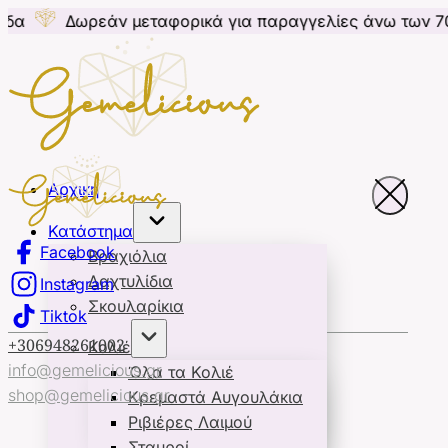
ρεάν μεταφορικά για παραγγελίες άνω των 70€ για Κ
Αρχική
Κατάστημα
Facebook
Βραχιόλια
Δαχτυλίδια
Instagram
Σκουλαρίκια
Tiktok
+306948261002
Κολιέ
info@gemelicious.gr
Όλα τα Κολιέ
shop@gemelicious.gr
Κρεμαστά Αυγουλάκια
Ριβιέρες Λαιμού
Σταυροί