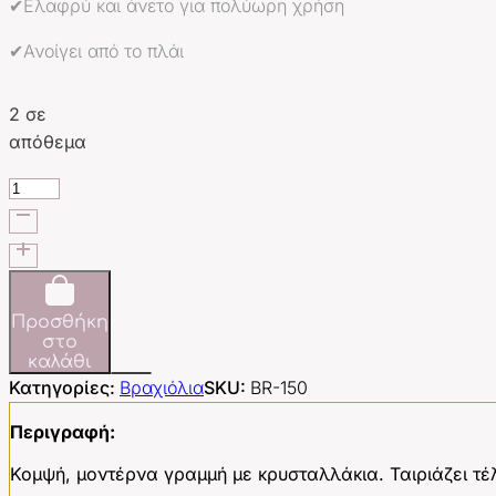
✔Ελαφρύ και άνετο για πολύωρη χρήση
✔Ανοίγει από το πλάι
2 σε
απόθεμα
Valentina
Bracelet
ποσότητα
Προσθήκη
στο
καλάθι
Κατηγορίες:
Βραχιόλια
SKU:
BR-150
Περιγραφή:
Κομψή, μοντέρνα γραμμή με κρυσταλλάκια. Ταιριάζει τέ