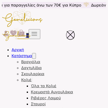
γελίες άνω των 70€ για Κύπρο
Δωρεάν μεταφορικά γ
0
Αρχική
Κατάστημα
Βραχιόλια
Δαχτυλίδια
Σκουλαρίκια
Κολιέ
Όλα τα Κολιέ
Κρεμαστά Αυγουλάκια
Ριβιέρες Λαιμού
Σταυροί