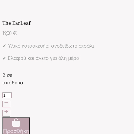
The EarLeaf
19,00
€
✔ Υλικό κατασκευής: ανοξείδωτο ατσάλι
✔ Ελαφρύ και άνετο για όλη μέρα
2 σε
απόθεμα
The
EarLeaf
ποσότητα
Προσθήκη