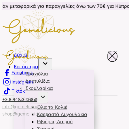
ικά για παραγγελίες άνω των 70€ για Κύπρο
Δωρεάν
Αρχική
Κατάστημα
Facebook
Βραχιόλια
Δαχτυλίδια
Instagram
Σκουλαρίκια
Tiktok
+306948261002
Κολιέ
info@gemelicious.gr
Όλα τα Κολιέ
shop@gemelicious.gr
Κρεμαστά Αυγουλάκια
Ριβιέρες Λαιμού
Σταυροί