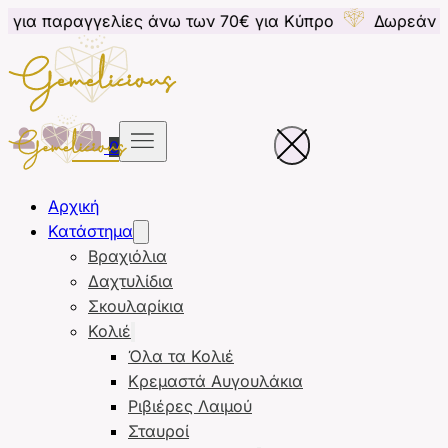
αγγελίες άνω των 70€ για Κύπρο
Δωρεάν μεταφορικά
0
Αρχική
Κατάστημα
Βραχιόλια
Δαχτυλίδια
Σκουλαρίκια
Κολιέ
Όλα τα Κολιέ
Κρεμαστά Αυγουλάκια
Ριβιέρες Λαιμού
Σταυροί