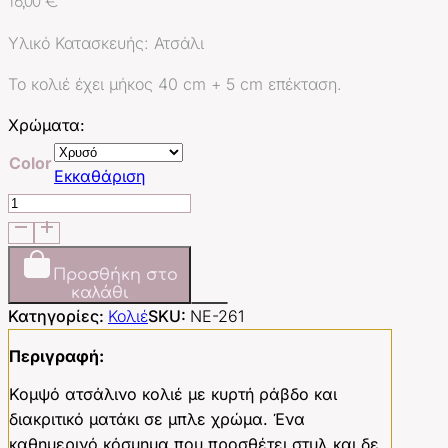
16,00
€
Υλικό Κατασκευής: Ατσάλι
Το κολιέ έχει μήκος 40 cm + 5 cm επέκταση.
Χρώματα:
Color
Εκκαθάριση
The
Blue
Gaze
Arc
Προσθήκη στο
καλάθι
ποσότητα
Κατηγορίες:
Κολιέ
SKU:
NE-261
Περιγραφή:
Κομψό ατσάλινο κολιέ με κυρτή ράβδο και
διακριτικό ματάκι σε μπλε χρώμα. Ένα
καθημερινό κόσμημα που προσθέτει στυλ και δε