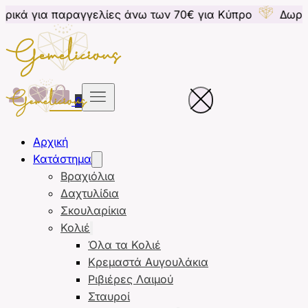
ραγγελίες άνω των 70€ για Κύπρο
Δωρεάν μεταφορικ
0
Αρχική
Κατάστημα
Βραχιόλια
Δαχτυλίδια
Σκουλαρίκια
Κολιέ
Όλα τα Κολιέ
Κρεμαστά Αυγουλάκια
Ριβιέρες Λαιμού
Σταυροί