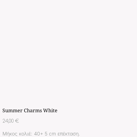
Summer Charms White
24,00
€
Μήκος κολιέ: 40+ 5 cm επέκταση.