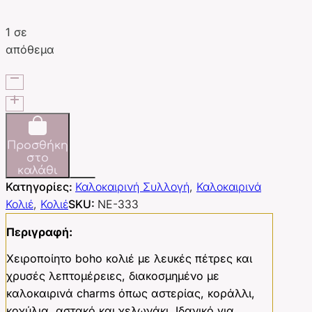
1 σε
απόθεμα
Summer
Charms
White
ποσότητα
Προσθήκη
στο
καλάθι
Κατηγορίες:
Καλοκαιρινή Συλλογή
,
Καλοκαιρινά
Κολιέ
,
Κολιέ
SKU:
NE-333
Περιγραφή:
Χειροποίητο boho κολιέ με λευκές πέτρες και
χρυσές λεπτομέρειες, διακοσμημένο με
καλοκαιρινά charms όπως αστερίας, κοράλλι,
κοχύλια, αστακό και χελωνάκι. Ιδανικό για