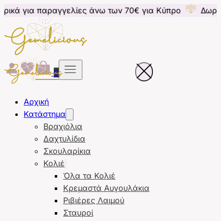
ραγγελίες άνω των 70€ για Κύπρο
Δωρεάν μεταφορικ
0
Αρχική
Κατάστημα
Βραχιόλια
Δαχτυλίδια
Σκουλαρίκια
Κολιέ
Όλα τα Κολιέ
Κρεμαστά Αυγουλάκια
Ριβιέρες Λαιμού
Σταυροί