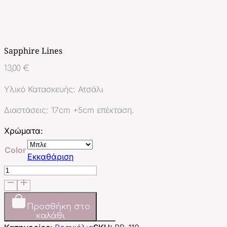
Sapphire Lines
13,00
€
Υλικό Κατασκευής: Ατσάλι
Διαστάσεις: 17cm +5cm επέκταση.
Χρώματα:
Color
Εκκαθάριση
Sapphire
Lines
ποσότητα
Προσθήκη στο
καλάθι