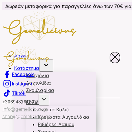
εταφορικά για παραγγελίες άνω των 70€ για Κύπρο
Αρχική
Κατάστημα
Facebook
Βραχιόλια
Δαχτυλίδια
Instagram
Σκουλαρίκια
Tiktok
+306948261002
Κολιέ
info@gemelicious.gr
Όλα τα Κολιέ
shop@gemelicious.gr
Κρεμαστά Αυγουλάκια
Ριβιέρες Λαιμού
Σταυροί