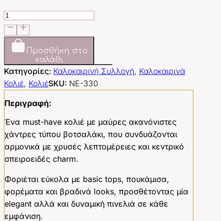
Rocky
Black
ποσότητα
Προσθήκη στο
καλάθι
Κατηγορίες:
Καλοκαιρινή Συλλογή
,
Καλοκαιρινά
Κολιέ
,
Κολιέ
SKU:
NE-330
Περιγραφή:
Ένα must-have κολιέ με μαύρες ακανόνιστες
χάντρες τύπου βοτσαλάκι, που συνδυάζονται
αρμονικά με χρυσές λεπτομέρειες και κεντρικό
σπειροειδές charm.
Φοριέται εύκολα με basic tops, πουκάμισα,
φορέματα και βραδινά looks, προσθέτοντας μία
elegant αλλά και δυναμική πινελιά σε κάθε
εμφάνιση.