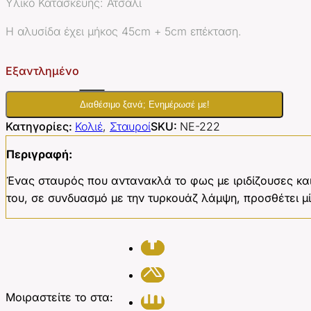
Υλικό Κατασκευής: Ατσάλι
Η αλυσίδα έχει μήκος 45cm + 5cm επέκταση.
Εξαντλημένο
Διαθέσιμο ξανά; Ενημέρωσέ με!
Κατηγορίες:
Κολιέ
,
Σταυροί
SKU:
NE-222
Περιγραφή:
Ένας σταυρός που αντανακλά το φως με ιριδίζουσες κα
του, σε συνδυασμό με την τυρκουάζ λάμψη, προσθέτει μί
Μοιραστείτε το στα: