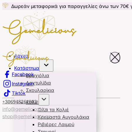
 μεταφορικά για παραγγελίες άνω των 70€ για Κύπρο
Αρχική
Κατάστημα
Facebook
Βραχιόλια
Δαχτυλίδια
Instagram
Σκουλαρίκια
Tiktok
+306948261002
Κολιέ
info@gemelicious.gr
Όλα τα Κολιέ
shop@gemelicious.gr
Κρεμαστά Αυγουλάκια
Ριβιέρες Λαιμού
Σταυροί