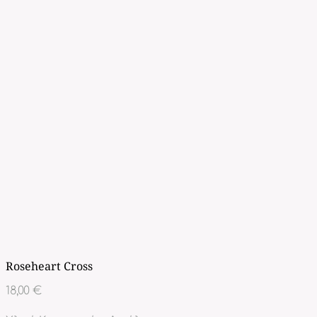
Roseheart Cross
18,00
€