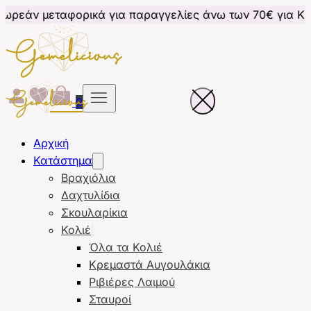
αφορικά για παραγγελίες άνω των 70€ για Κύπρο
Δω
0
Αρχική
Κατάστημα
Βραχιόλια
Δαχτυλίδια
Σκουλαρίκια
Κολιέ
Όλα τα Κολιέ
Κρεμαστά Αυγουλάκια
Ριβιέρες Λαιμού
Σταυροί