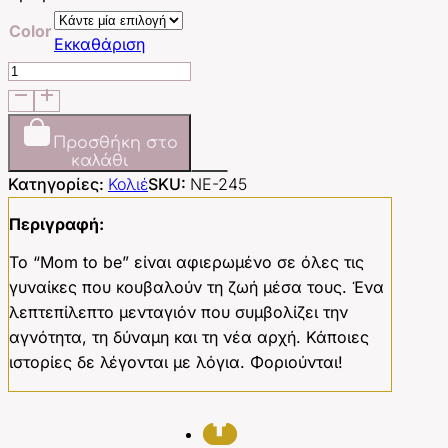
Color
Εκκαθάριση
Mom
to
be
ποσότητα
Προσθήκη στο
καλάθι
Κατηγορίες:
Κολιέ
SKU:
NE-245
Περιγραφή:
Το “Mom to be” είναι αφιερωμένο σε όλες τις
γυναίκες που κουβαλούν τη ζωή μέσα τους. Ένα
λεπτεπίλεπτο μενταγιόν που συμβολίζει την
αγνότητα, τη δύναμη και τη νέα αρχή. Κάποιες
ιστορίες δε λέγονται με λόγια. Φοριούνται!