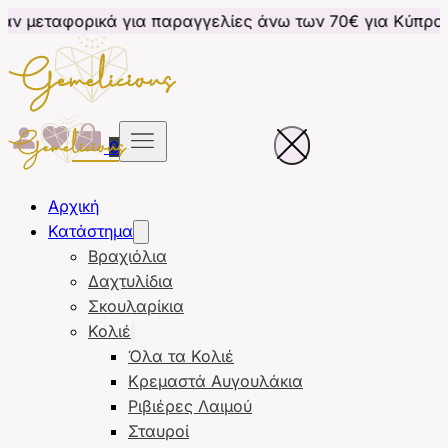
ά για παραγγελίες άνω των 70€ για Κύπρο
Δωρεάν 
0
Αρχική
Κατάστημα
Βραχιόλια
Δαχτυλίδια
Σκουλαρίκια
Κολιέ
Όλα τα Κολιέ
Κρεμαστά Αυγουλάκια
Ριβιέρες Λαιμού
Σταυροί