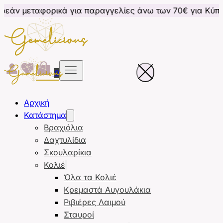
ικά για παραγγελίες άνω των 70€ για Κύπρο
Δωρεά
0
Αρχική
Κατάστημα
Βραχιόλια
Δαχτυλίδια
Σκουλαρίκια
Κολιέ
Όλα τα Κολιέ
Κρεμαστά Αυγουλάκια
Ριβιέρες Λαιμού
Σταυροί