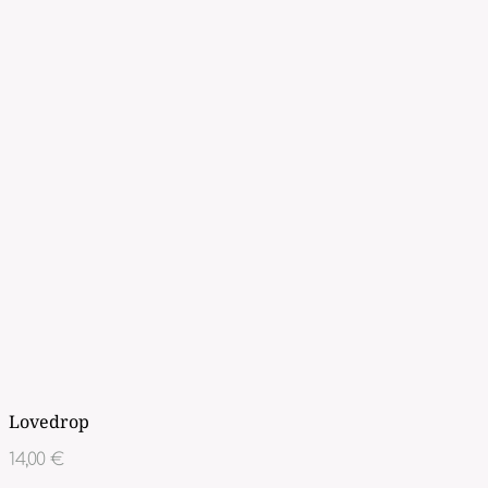
Lovedrop
14,00
€