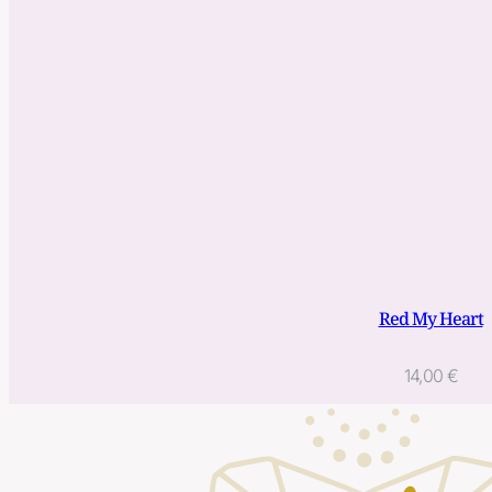
Red My Heart
14,00
€