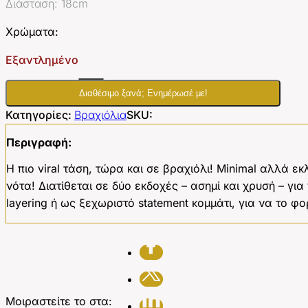
Διάσταση: 18cm
Χρώματα:
Εξαντλημένο
Διαθέσιμο ξανά; Ενημέρωσέ με!
Κατηγορίες:
Βραχιόλια
SKU:
Περιγραφή:
Η πιο viral τάση, τώρα και σε βραχιόλι! Minimal αλλά εκ
νότα! Διατίθεται σε δύο εκδοχές – ασημί και χρυσή – για 
layering ή ως ξεχωριστό statement κομμάτι, για να το φο
Μοιραστείτε το στα: