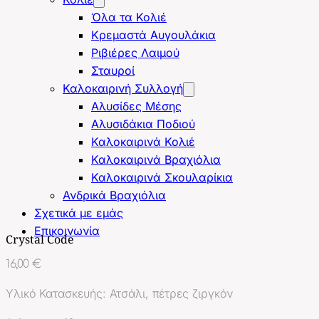
Όλα τα Κολιέ
Κρεμαστά Αυγουλάκια
Ριβιέρες Λαιμού
Σταυροί
Καλοκαιρινή Συλλογή
Αλυσίδες Μέσης
Αλυσιδάκια Ποδιού
Καλοκαιρινά Κολιέ
Καλοκαιρινά Βραχιόλια
Καλοκαιρινά Σκουλαρίκια
Ανδρικά Βραχιόλια
Σχετικά με εμάς
Επικοινωνία
Crystal Code
16,00
€
Υλικό Κατασκευής: Ατσάλι, πέτρες ζιργκόν