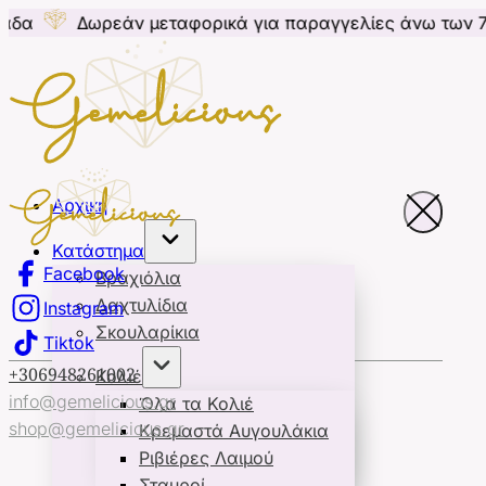
ωρεάν μεταφορικά για παραγγελίες άνω των 70€ για 
Αρχική
Κατάστημα
Facebook
Βραχιόλια
Δαχτυλίδια
Instagram
Σκουλαρίκια
Tiktok
+306948261002
Κολιέ
info@gemelicious.gr
Όλα τα Κολιέ
shop@gemelicious.gr
Κρεμαστά Αυγουλάκια
Ριβιέρες Λαιμού
Σταυροί