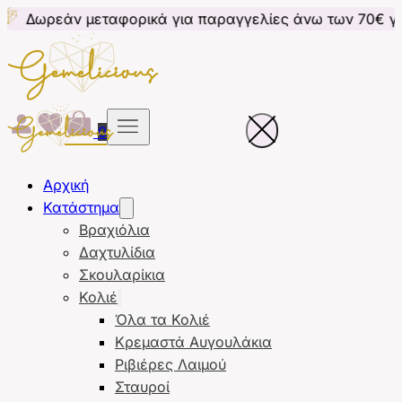
εταφορικά για παραγγελίες άνω των 70€ για Κύπρο
0
Αρχική
Κατάστημα
Βραχιόλια
Δαχτυλίδια
Σκουλαρίκια
Κολιέ
Όλα τα Κολιέ
Κρεμαστά Αυγουλάκια
Ριβιέρες Λαιμού
Σταυροί