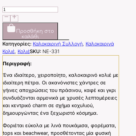
Island
Coast
Necklace
ποσότητα
Προσθήκη στο
καλάθι
Κατηγορίες:
Καλοκαιρινή Συλλογή
,
Καλοκαιρινά
Κολιέ
,
Κολιέ
SKU:
NE-331
Περιγραφή:
Ένα ιδιαίτερο, χειροποίητο, καλοκαιρινό κολιέ με
ιδιαίτερη πέτρα. Οι ακανόνιστες χάντρες σε
γήινες αποχρώσεις του πράσινου, καφέ και γκρι
συνδυάζονται αρμονικά με χρυσές λεπτομέρειες
και κεντρικό charm σε σχήμα κοχυλιού,
δημιουργώντας ένα ξεχωριστό κόσμημα.
Φοριέται εύκολα με λινά πουκάμισα, φορέματα,
tops και beachwear, προσθέτοντας μία φυσική