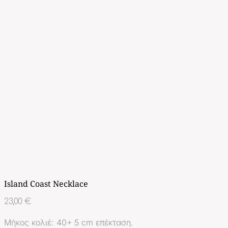
Island Coast Necklace
23,00
€
Μήκος κολιέ: 40+ 5 cm επέκταση.