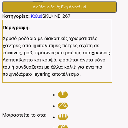
Διαθέσιμο ξανά; Ενημέρωσέ με!
Κατηγορίες:
Κολιέ
SKU:
ΝΕ-267
Περιγραφή:
Χρυσό ροζάριο με διακριτικές χρωματιστές
χάντρες από ημιπολύτιμες πέτρες αχάτη σε
κόκκινες, μοβ, πράσινες και μαύρες αποχρώσεις.
Λεπτεπίλεπτο και κομψό, φοριέται άνετα μόνο
του ή συνδυάζεται με άλλα κολιέ για ένα πιο
παιχνιδιάρικο layering αποτέλεσμα.
Μοιραστείτε το στα: