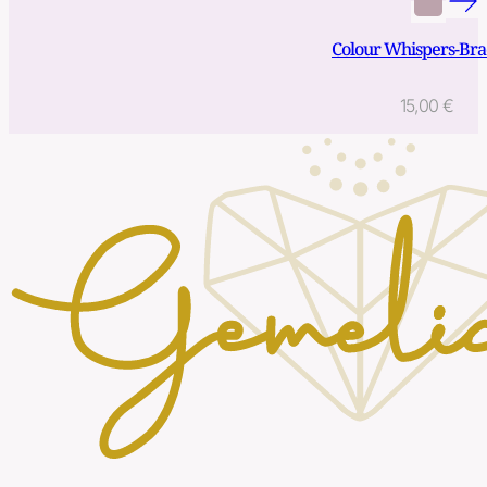
Colour Whispers-Bra
15,00
€