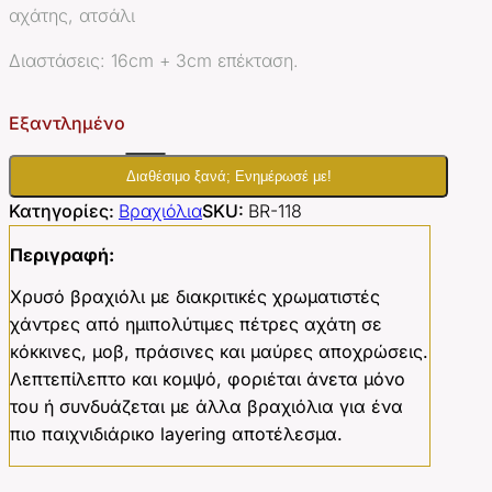
αχάτης, ατσάλι
Διαστάσεις: 16cm + 3cm επέκταση.
Εξαντλημένο
Διαθέσιμο ξανά; Ενημέρωσέ με!
Κατηγορίες:
Βραχιόλια
SKU:
BR-118
Περιγραφή:
Χρυσό βραχιόλι με διακριτικές χρωματιστές
χάντρες από ημιπολύτιμες πέτρες αχάτη σε
κόκκινες, μοβ, πράσινες και μαύρες αποχρώσεις.
Λεπτεπίλεπτο και κομψό, φοριέται άνετα μόνο
του ή συνδυάζεται με άλλα βραχιόλια για ένα
πιο παιχνιδιάρικο layering αποτέλεσμα.