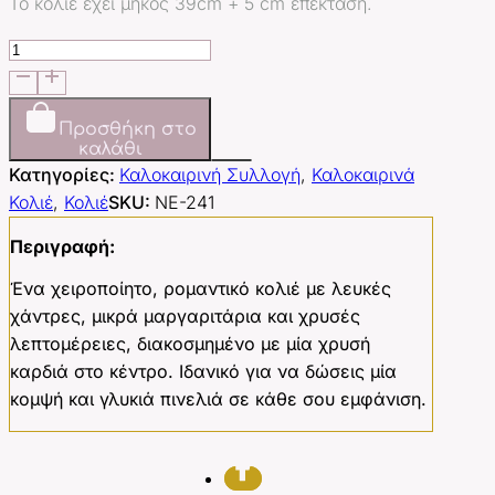
Το κολιέ έχει μήκος 39cm + 5 cm επέκταση.
Cocktails
and
Love
ποσότητα
Προσθήκη στο
καλάθι
Κατηγορίες:
Καλοκαιρινή Συλλογή
,
Καλοκαιρινά
Κολιέ
,
Κολιέ
SKU:
NE-241
Περιγραφή:
Ένα χειροποίητο, ρομαντικό κολιέ με λευκές
χάντρες, μικρά μαργαριτάρια και χρυσές
λεπτομέρειες, διακοσμημένο με μία χρυσή
καρδιά στο κέντρο. Ιδανικό για να δώσεις μία
κομψή και γλυκιά πινελιά σε κάθε σου εμφάνιση.