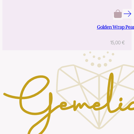
Golden Wrap Pear
15,00
€