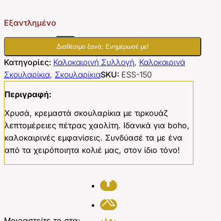
Εξαντλημένο
Διαθέσιμο ξανά; Ενημέρωσέ με!
Κατηγορίες:
Καλοκαιρινή Συλλογή
,
Καλοκαιρινά
Σκουλαρίκια
,
Σκουλαρίκια
SKU:
ESS-150
Περιγραφή:
Χρυσά, κρεμαστά σκουλαρίκια με τιρκουάζ
λεπτομέρειες πέτρας χαολίτη. Ιδανικά για boho,
καλοκαιρινές εμφανίσεις. Συνδύασέ τα με ένα
από τα χειρόποιητα κολιέ μας, στον ίδιο τόνο!
Μοιραστείτε το στα: