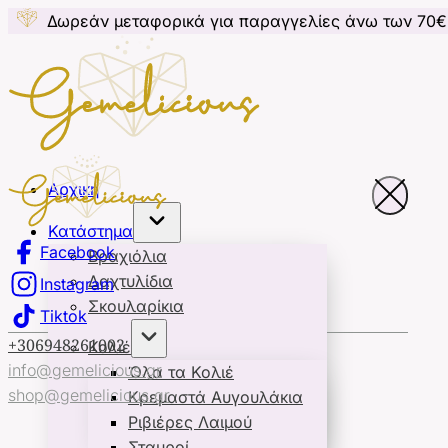
ν μεταφορικά για παραγγελίες άνω των 70€ για Κύπρ
Αρχική
Κατάστημα
Facebook
Βραχιόλια
Δαχτυλίδια
Instagram
Σκουλαρίκια
Tiktok
+306948261002
Κολιέ
info@gemelicious.gr
Όλα τα Κολιέ
shop@gemelicious.gr
Κρεμαστά Αυγουλάκια
Ριβιέρες Λαιμού
Σταυροί