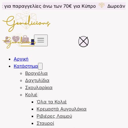
αγγελίες άνω των 70€ για Κύπρο
Δωρεάν μεταφορικά
0
Αρχική
Κατάστημα
Βραχιόλια
Δαχτυλίδια
Σκουλαρίκια
Κολιέ
Όλα τα Κολιέ
Κρεμαστά Αυγουλάκια
Ριβιέρες Λαιμού
Σταυροί