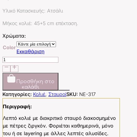
Υλικό Κατασκευής: Aτσάλι
Μήκος κολιέ: 45+5 cm επέκταση.
Χρώματα:
Color
Εκκαθάριση
Solenne
Cross
ποσότητα
Προσθήκη στο
καλάθι
Κατηγορίες:
Κολιέ
,
Σταυροί
SKU:
NE-317
Περιγραφή:
Λεπτό κολιέ με διακριτικό σταυρό διακοσμημένο
με πέτρες ζιργκόν. Φοριέται καθημερινά, μόνο
του ή σε layering με άλλες λεπτές αλυσίδες.