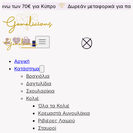
€ για Κύπρο
Δωρεάν μεταφορικά για παραγγελίες άν
0
Αρχική
Κατάστημα
Βραχιόλια
Δαχτυλίδια
Σκουλαρίκια
Κολιέ
Όλα τα Κολιέ
Κρεμαστά Αυγουλάκια
Ριβιέρες Λαιμού
Σταυροί