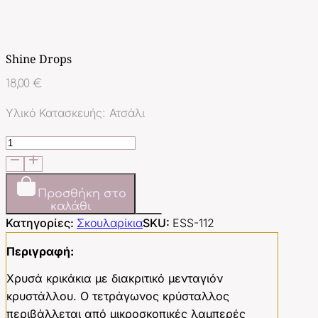
Shine Drops
18,00
€
Υλικό Κατασκευής: Ατσάλι
Shine
Drops
ποσότητα
Προσθήκη στο
καλάθι
Κατηγορίες:
Σκουλαρίκια
SKU:
ESS-112
Περιγραφή:
Χρυσά κρικάκια με διακριτικό μενταγιόν
κρυστάλλου. Ο τετράγωνος κρύσταλλος
περιβάλλεται από μικροσκοπικές λαμπερές