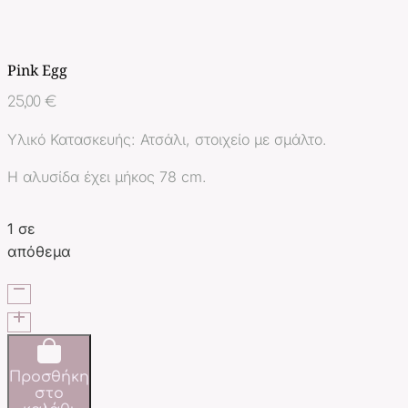
Pink Egg
25,00
€
Υλικό Κατασκευής: Ατσάλι, στοιχείο με σμάλτο.
Η αλυσίδα έχει μήκος 78 cm.
1 σε
απόθεμα
Pink
Egg
ποσότητα
Προσθήκη
στο