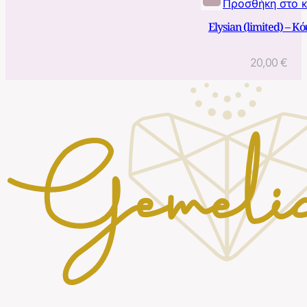
Προσθήκη στο 
Elysian (limited) – Κό
20,00
€