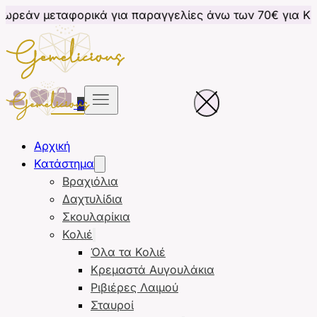
ορικά για παραγγελίες άνω των 70€ για Κύπρο
Δωρε
0
Αρχική
Κατάστημα
Βραχιόλια
Δαχτυλίδια
Σκουλαρίκια
Κολιέ
Όλα τα Κολιέ
Κρεμαστά Αυγουλάκια
Ριβιέρες Λαιμού
Σταυροί