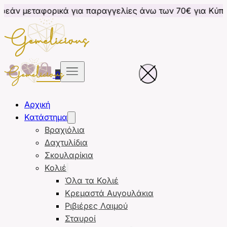
ρικά για παραγγελίες άνω των 70€ για Κύπρο
Δωρεά
0
Αρχική
Κατάστημα
Βραχιόλια
Δαχτυλίδια
Σκουλαρίκια
Κολιέ
Όλα τα Κολιέ
Κρεμαστά Αυγουλάκια
Ριβιέρες Λαιμού
Σταυροί