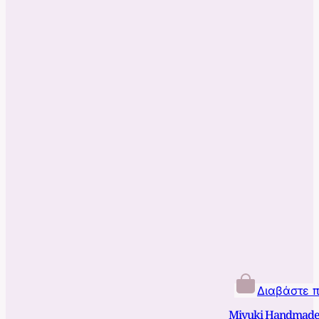
Διαβάστε 
Miyuki Handmade 