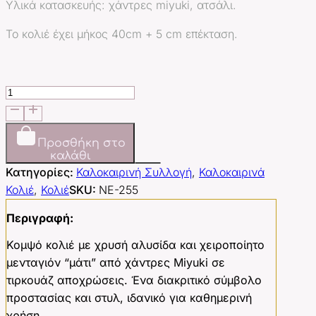
Υλικά κατασκευής: χάντρες miyuki, ατσάλι.
Το κολιέ έχει μήκος 40cm + 5 cm επέκταση.
Miyuki
Turquoise
Eye
ποσότητα
Προσθήκη στο
καλάθι
Κατηγορίες:
Καλοκαιρινή Συλλογή
,
Καλοκαιρινά
Κολιέ
,
Κολιέ
SKU:
NE-255
Περιγραφή:
Κομψό κολιέ με χρυσή αλυσίδα και χειροποίητο
μενταγιόν “μάτι” από χάντρες Miyuki σε
τιρκουάζ αποχρώσεις. Ένα διακριτικό σύμβολο
προστασίας και στυλ, ιδανικό για καθημερινή
χρήση.