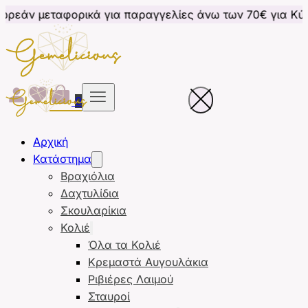
ορικά για παραγγελίες άνω των 70€ για Κύπρο
Δωρε
0
Αρχική
Κατάστημα
Βραχιόλια
Δαχτυλίδια
Σκουλαρίκια
Κολιέ
Όλα τα Κολιέ
Κρεμαστά Αυγουλάκια
Ριβιέρες Λαιμού
Σταυροί