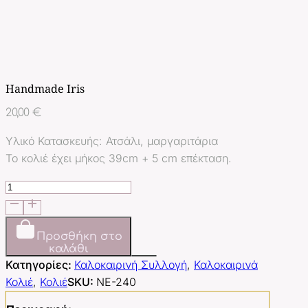
Handmade Iris
20,00
€
Υλικό Κατασκευής: Ατσάλι, μαργαριτάρια
Το κολιέ έχει μήκος 39cm + 5 cm επέκταση.
Handmade
Iris
ποσότητα
Προσθήκη στο
καλάθι
Κατηγορίες:
Καλοκαιρινή Συλλογή
,
Καλοκαιρινά
Κολιέ
,
Κολιέ
SKU:
ΝΕ-240