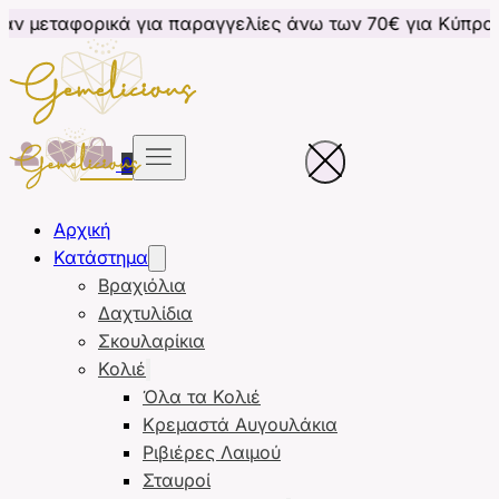
ά για παραγγελίες άνω των 70€ για Κύπρο
Δωρεάν 
0
Αρχική
Κατάστημα
Βραχιόλια
Δαχτυλίδια
Σκουλαρίκια
Κολιέ
Όλα τα Κολιέ
Κρεμαστά Αυγουλάκια
Ριβιέρες Λαιμού
Σταυροί