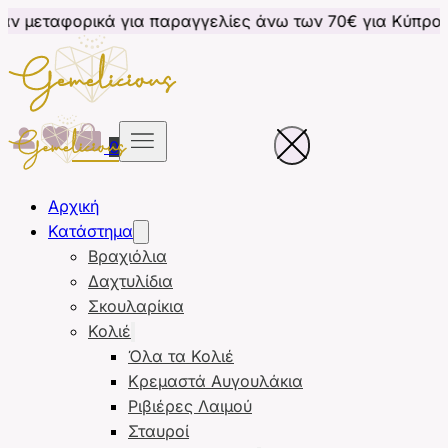
ά για παραγγελίες άνω των 70€ για Κύπρο
Δωρεάν μ
0
Αρχική
Κατάστημα
Βραχιόλια
Δαχτυλίδια
Σκουλαρίκια
Κολιέ
Όλα τα Κολιέ
Κρεμαστά Αυγουλάκια
Ριβιέρες Λαιμού
Σταυροί