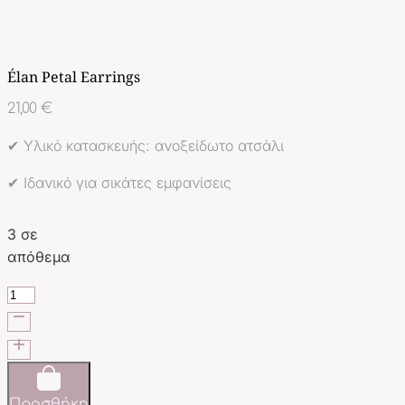
Élan Petal Earrings
21,00
€
✔ Υλικό κατασκευής: ανοξείδωτο ατσάλι
✔ Ιδανικό για σικάτες εμφανίσεις
3 σε
απόθεμα
Élan
Petal
Earrings
ποσότητα
Προσθήκη