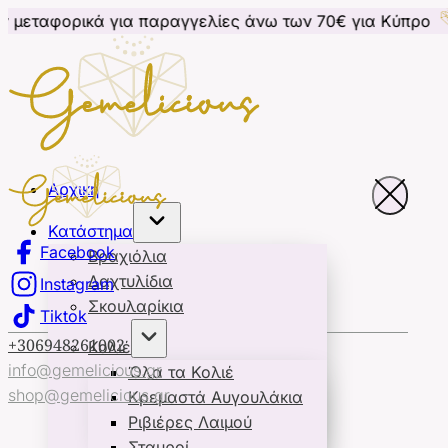
κά για παραγγελίες άνω των 70€ για Κύπρο
Δωρεάν 
Αρχική
Κατάστημα
Facebook
Βραχιόλια
Δαχτυλίδια
Instagram
Σκουλαρίκια
Tiktok
+306948261002
Κολιέ
info@gemelicious.gr
Όλα τα Κολιέ
shop@gemelicious.gr
Κρεμαστά Αυγουλάκια
Ριβιέρες Λαιμού
Σταυροί