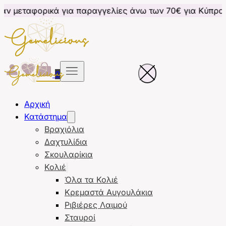
ά για παραγγελίες άνω των 70€ για Κύπρο
Δωρεάν μ
0
Αρχική
Κατάστημα
Βραχιόλια
Δαχτυλίδια
Σκουλαρίκια
Κολιέ
Όλα τα Κολιέ
Κρεμαστά Αυγουλάκια
Ριβιέρες Λαιμού
Σταυροί