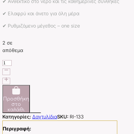
✔ Ανθεκτικό στο νερό και τις καθημερινές συνθήκες
✔ Ελαφρύ και άνετο για όλη μέρα
✔ Ρυθμιζόμενο μέγεθος – one size
2 σε
απόθεμα
Braided
Ring
ποσότητα
Προσθήκη
στο
καλάθι
Κατηγορίες:
Δαχτυλίδια
SKU:
RI-133
Περιγραφή: