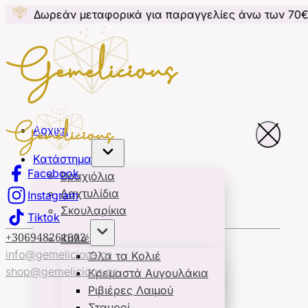
ν μεταφορικά για παραγγελίες άνω των 70€ για Κύπρ
Αρχική
Κατάστημα
Facebook
Βραχιόλια
Δαχτυλίδια
Instagram
Σκουλαρίκια
Tiktok
+306948261002
Κολιέ
info@gemelicious.gr
Όλα τα Κολιέ
shop@gemelicious.gr
Κρεμαστά Αυγουλάκια
Ριβιέρες Λαιμού
Σταυροί