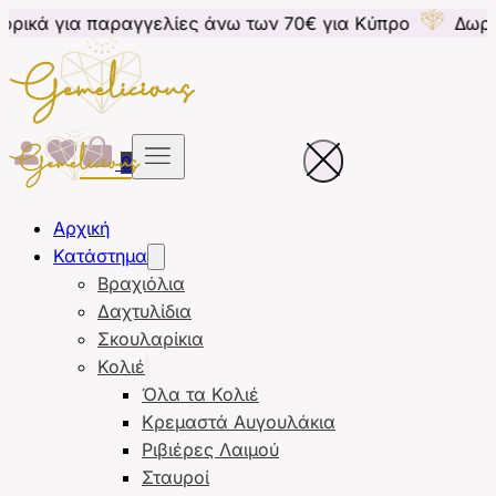
 παραγγελίες άνω των 70€ για Κύπρο
Δωρεάν μεταφο
0
Αρχική
Κατάστημα
Βραχιόλια
Δαχτυλίδια
Σκουλαρίκια
Κολιέ
Όλα τα Κολιέ
Κρεμαστά Αυγουλάκια
Ριβιέρες Λαιμού
Σταυροί