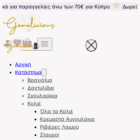
αγγελίες άνω των 70€ για Κύπρο
Δωρεάν μεταφορικά
0
Αρχική
Κατάστημα
Βραχιόλια
Δαχτυλίδια
Σκουλαρίκια
Κολιέ
Όλα τα Κολιέ
Κρεμαστά Αυγουλάκια
Ριβιέρες Λαιμού
Σταυροί